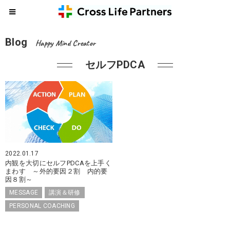
Blog
Happy Mind Creator
セルフPDCA
2022.01.17
内観を大切にセルフPDCAを上手く
まわす ～外的要因２割 内的要
因８割～
MESSAGE
講演＆研修
PERSONAL COACHING