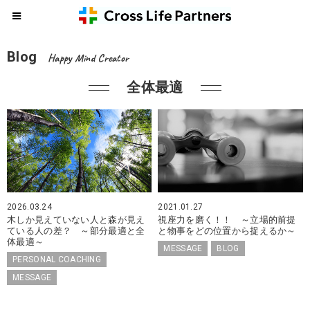
Blog
Happy Mind Creator
全体最適
2026.03.24
2021.01.27
木しか見えていない人と森が見え
視座力を磨く！！ ～立場的前提
ている人の差？ ～部分最適と全
と物事をどの位置から捉えるか～
体最適～
MESSAGE
BLOG
PERSONAL COACHING
MESSAGE