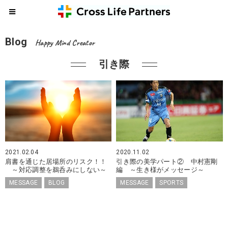
Blog
Happy Mind Creator
引き際
2021.02.04
2020.11.02
肩書を通じた居場所のリスク！！
引き際の美学パート② 中村憲剛
～対応調整を鵜呑みにしない～
編 ～生き様がメッセージ～
MESSAGE
BLOG
MESSAGE
SPORTS