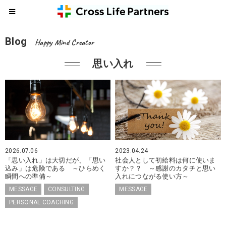
Blog
Happy Mind Creator
思い入れ
2026.07.06
2023.04.24
「思い入れ」は大切だが、「思い
社会人として初給料は何に使いま
込み」は危険である ～ひらめく
すか？？ ～感謝のカタチと思い
瞬間への準備～
入れにつながる使い方～
MESSAGE
CONSULTING
MESSAGE
PERSONAL COACHING