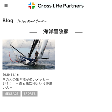
Blog
Happy Mind Creator
海洋冒険家
2020.11.16
その人の生き様が強いメッセー
ジ！！ ～白石康次郎という夢追
い人～
MESSAGE
SPORTS