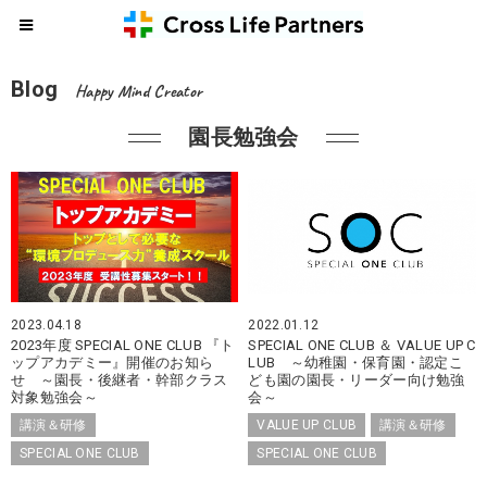
Blog
Happy Mind Creator
園長勉強会
2023.04.18
2022.01.12
2023年度 SPECIAL ONE CLUB 『ト
SPECIAL ONE CLUB ＆ VALUE UP C
ップアカデミー』開催のお知ら
LUB ～幼稚園・保育園・認定こ
せ ～園長・後継者・幹部クラス
ども園の園長・リーダー向け勉強
対象勉強会～
会～
講演＆研修
VALUE UP CLUB
講演＆研修
SPECIAL ONE CLUB
SPECIAL ONE CLUB