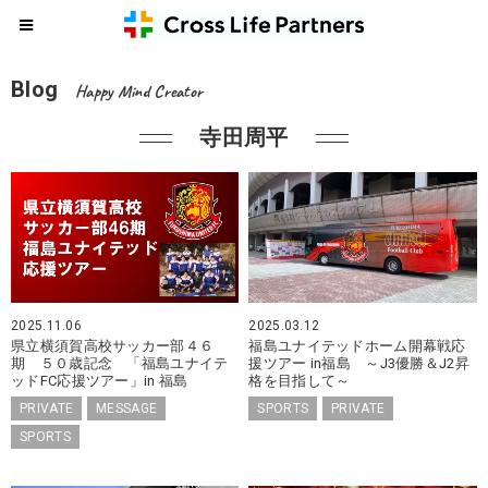
Blog
Happy Mind Creator
寺田周平
2025.11.06
2025.03.12
県立横須賀高校サッカー部４６
福島ユナイテッドホーム開幕戦応
期 ５０歳記念 「福島ユナイテ
援ツアー in福島 ～J3優勝＆J2昇
ッドFC応援ツアー」in 福島
格を目指して～
PRIVATE
MESSAGE
SPORTS
PRIVATE
SPORTS