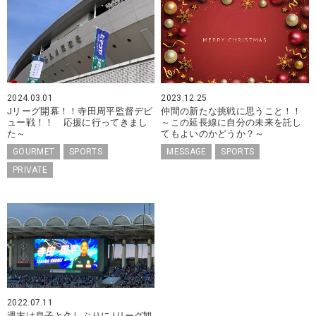
2024.03.01
2023.12.25
Jリーグ開幕！！寺田周平監督デビ
仲間の新たな挑戦に思うこと！！
ュー戦！！ 応援に行ってきまし
～この延長線に自分の未来を託し
た～
てもよいのかどうか？～
GOURMET
SPORTS
MESSAGE
SPORTS
PRIVATE
2022.07.11
週末は息子と久しぶりにJリーグ観