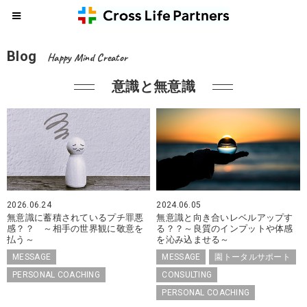
Blog
Happy Mind Creator
意識と無意識
2026.06.24
2024.06.05
無意識に蓄積されているプチ罪悪
無意識と向き合いレベルアップす
感？？ ～相手の世界観に敬意を
る？？～良質のインプットや体感
払う～
を沁み込ませる～
MESSAGE
MESSAGE
園トータルサポート
PERSONAL COACHING
CONSULTING
PERSONAL COACHING