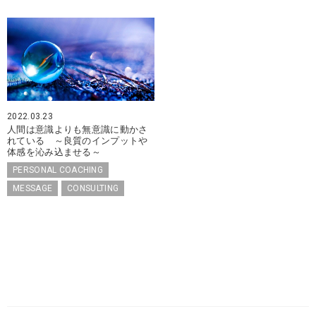
2022.03.23
人間は意識よりも無意識に動かさ
れている ～良質のインプットや
体感を沁み込ませる～
PERSONAL COACHING
MESSAGE
CONSULTING