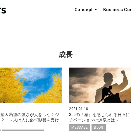
Concept
Business Co
成長
2021.01.18
願望＆渇望の強さが人をつなぐジ
3つの『感』を感じられる日々に
ー？ ～人は人に必ず影響を受け
チベーションの源泉とは～
MESSAGE
BLOG