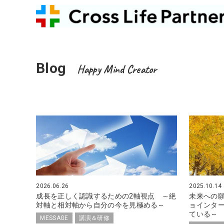
Blog
Happy Mind Creator
2026.06.26
2025.10.14
成長を正しく認識するための2軸視点 ～絶
未来への
対軸と相対軸から自分の今を見極める～
ョインタ
ている～
MESSAGE
講演＆研修