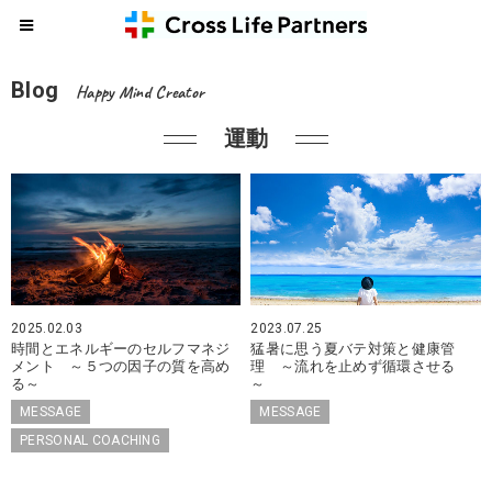
Blog
Happy Mind Creator
運動
2025.02.03
2023.07.25
時間とエネルギーのセルフマネジ
猛暑に思う夏バテ対策と健康管
メント ～５つの因子の質を高め
理 ～流れを止めず循環させる
る～
～
MESSAGE
MESSAGE
PERSONAL COACHING