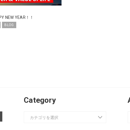
PPY NEW YEAR！！
BLOG
Category