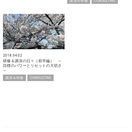
講演＆研修
CONSULTING
2018.04.02
研修＆講演の日々（前半編） ～
目標のパワーとリセットの大切さ
～
講演＆研修
CONSULTING