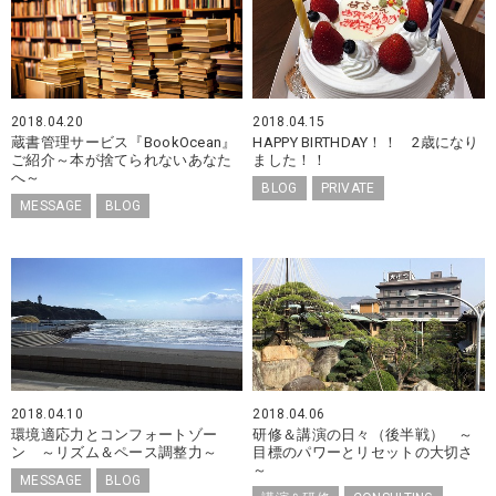
2018.04.20
2018.04.15
蔵書管理サービス『BookOcean』
HAPPY BIRTHDAY！！ 2歳になり
ご紹介～本が捨てられないあなた
ました！！
へ～
BLOG
PRIVATE
MESSAGE
BLOG
2018.04.10
2018.04.06
環境適応力とコンフォートゾー
研修＆講演の日々（後半戦） ～
ン ～リズム＆ペース調整力～
目標のパワーとリセットの大切さ
～
MESSAGE
BLOG