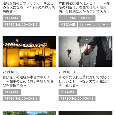
適切な負荷とプレッシャーを楽し
本能的選択眼を鍛える！！ ～究
める人になる ～1.2倍の精神と未
極の判断は、理屈ではなく感覚
来投資～
的、反射的にわかることである
MESSAGE
PERSONAL COACHING
PERSONAL COACHING
MESSAGE
園トータルサポート
2023.08.16
2023.08.09
喜び返しの連続が本当の幸せ！！
目の前に現れる壁に対して大切に
～相手のために想いを馳せて喜
したいこと ～捉え方で人生は大
びを交換する～
きく変わる～
MESSAGE
MESSAGE
PERSONAL COACHING
PERSONAL COACHING