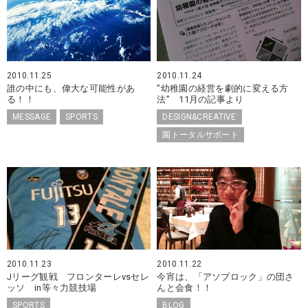
2010.11.25
2010.11.24
誰の中にも、偉大な可能性があ
”幼稚園の経営を劇的に変える方
る！！
法” 11月の記事より
MESSAGE
SPORTS
DESIGN&CREATIVE
園トータルサポート
2010.11.23
2010.11.22
Jリーグ観戦 フロンターレvsセレ
今宵は、「アソブロック」の団さ
ッソ in等々力競技場
んと会食！！
SPORTS
BLOG