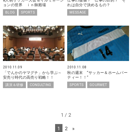
8人制サッカー大会＆イルミネーシ
仕事の価値？ 仕事の目的？ そ
ョンの世界 ｉｎ御殿場
れは自分で決めるもの？
BLOG
SPORTS
MESSAGE
2010.11.09
2010.11.08
「でんかのヤマグチ」から学ぶ～
秋の週末 ”サッカー＆ホームパー
安売り時代の高売り戦略！！
ティー！！”
講演＆研修
CONSULTING
SPORTS
GOURMET
1 / 2
1
2
»