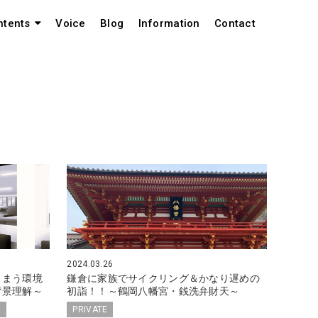
Voice
Blog
Information
Contact
ntents
2024.03.26
しまう環境
鎌倉に家族でサイクリング＆かなり遅めの
背景理解～
初詣！！～鶴岡八幡宮・銭洗弁財天～
E
PRIVATE