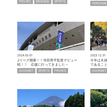
PRIVATE
MESSAGE
SPORTS
PERSONAL
2024.03.01
2023.12.31
Jリーグ開幕！！寺田周平監督デビュー
今年は夫
戦！！ 応援に行ってきました～
であるこ
GOURMET
SPORTS
PRIVATE
GOURMET