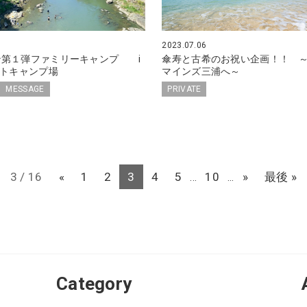
2023.07.06
ン第１弾ファミリーキャンプ i
傘寿と古希のお祝い企画！！ 
ートキャンプ場
マインズ三浦へ～
MESSAGE
PRIVATE
3 / 16
«
1
2
3
4
5
10
»
最後 »
...
...
Category