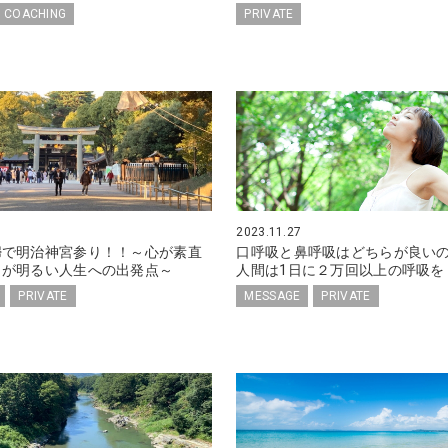
 COACHING
PRIVATE
2023.11.27
婦で明治神宮参り！！～心が素直
口呼吸と鼻呼吸はどちらが良い
とが明るい人生への出発点～
人間は1日に２万回以上の呼吸を
PRIVATE
MESSAGE
PRIVATE