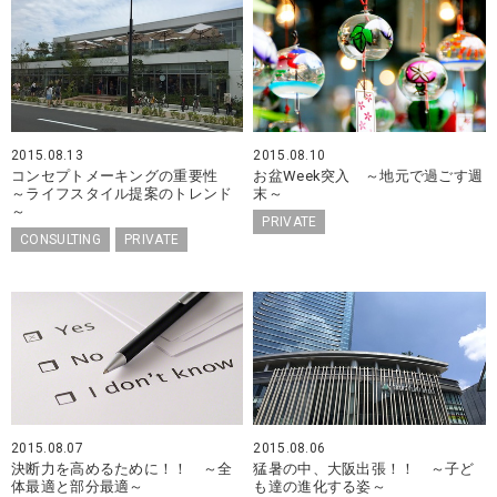
2015.08.13
2015.08.10
コンセプトメーキングの重要性
お盆Week突入 ～地元で過ごす週
～ライフスタイル提案のトレンド
末～
～
PRIVATE
CONSULTING
PRIVATE
2015.08.07
2015.08.06
決断力を高めるために！！ ～全
猛暑の中、大阪出張！！ ～子ど
体最適と部分最適～
も達の進化する姿～