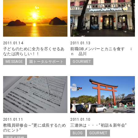
2011.01.14
2011.01.13
子どものために全力を尽くせるあ
前職OBメンバーとカニを食す ｉ
なたは誇らしい！！
ｎ 品川
MESSAGE
園トータルサポート
GOURMET
2011.01.11
2011.01.10
教職員研修会～”更に成長するため
三連休は・・・”初詣＆新年会”
のヒント”
BLOG
GOURMET
講演＆研修